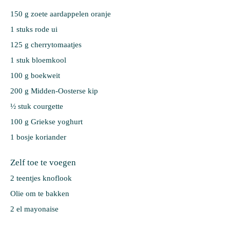
150 g 
zoete aardappelen oranje
1 stuks 
rode ui
125 g 
cherrytomaatjes
1 stuk 
bloemkool
100 g 
boekweit
200 g 
Midden-Oosterse kip
½ stuk 
courgette
100 g 
Griekse yoghurt
1 bosje 
koriander
Zelf toe te voegen
2 teentjes knoflook
Olie om te bakken
2 el mayonaise