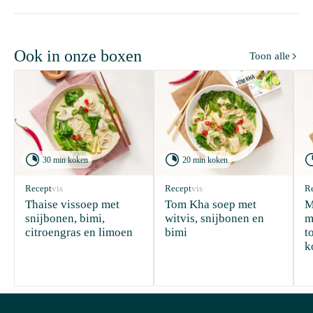
Ook in onze boxen
Toon alle



30 min koken
20 min koken
Recept
vis
Recept
vis
R
Thaise vissoep met 
Tom Kha soep met 
M
snijbonen, bimi, 
witvis, snijbonen en 
m
citroengras en limoen
bimi
t
k