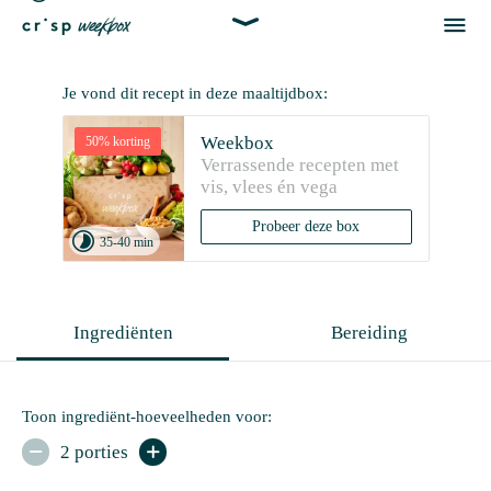


Je vond dit recept in deze maaltijdbox:
Weekbox
50% korting
Verrassende recepten met 
vis, vlees én vega
Probeer deze box

35-40 min
Ingrediënten
Bereiding
Toon ingrediënt-hoeveelheden voor:
2 porties

