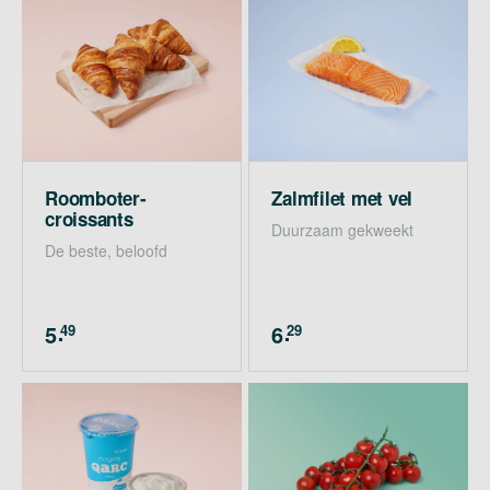
Roomboter­
Zalmfilet met vel
croissants
Duurzaam gekweekt
De beste, beloofd
5
6
49
29
.
.