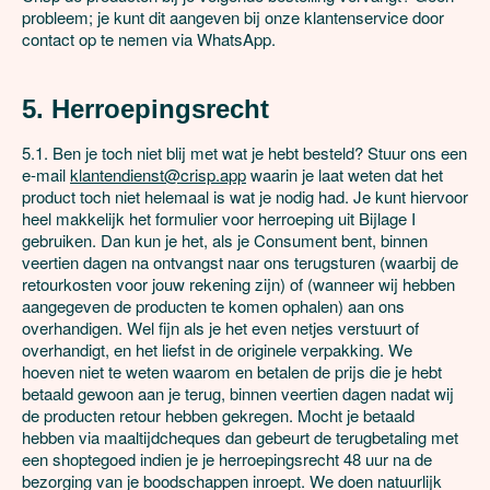
probleem; je kunt dit aangeven bij onze klantenservice door 
contact op te nemen via WhatsApp.

5. Herroepingsrecht
5.1. Ben je toch niet blij met wat je hebt besteld? Stuur ons een 
e-mail 
klantendienst@crisp.app
 waarin je laat weten dat het 
product toch niet helemaal is wat je nodig had. Je kunt hiervoor 
heel makkelijk het formulier voor herroeping uit Bijlage I 
gebruiken. Dan kun je het, als je Consument bent, binnen 
veertien dagen na ontvangst naar ons terugsturen (waarbij de 
retourkosten voor jouw rekening zijn) of (wanneer wij hebben 
aangegeven de producten te komen ophalen) aan ons 
overhandigen. Wel fijn als je het even netjes verstuurt of 
overhandigt, en het liefst in de originele verpakking. We 
hoeven niet te weten waarom en betalen de prijs die je hebt 
betaald gewoon aan je terug, binnen veertien dagen nadat wij 
de producten retour hebben gekregen. Mocht je betaald 
hebben via maaltijdcheques dan gebeurt de terugbetaling met 
een shoptegoed indien je je herroepingsrecht 48 uur na de 
bezorging van je boodschappen inroept. We doen natuurlijk 