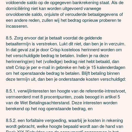
voldoende saldo op de opgegeven bankrekening staat. Als de 
domiciliëring niet kan worden uitgevoerd vanwege 
onvoldoende saldo, onjuiste of verouderde betaalgegevens of 
een andere reden, zullen wij het bedrag opnieuw proberen te 
incasseren. 

8.5. Zorg ervoor dat je betaalt voordat de geldende 
betaaltermijn is verstreken. Lukt dit niet, dan ben je in verzuim. 
In dat geval zal je door Crisp kosteloos herinnerd worden om 
het verschuldigde bedrag te betalen. Indien je na deze 
herinnering(en) het (volledige) bedrag niet hebt betaald, dan 
stelt Crisp je per e-mail in gebreke en heb je 15 kalenderdagen 
om het openstaande bedrag te betalen. Blijft betaling binnen 
deze termijn uit, dan ben je onderstaande kosten verschuldigd: 

8.5.1. verwijlinteresten ten hoogte van de referentie-intrestvoet, 
vermeerderd met 8 procentpunten, zoals beoogd in artikel 5 
van de Wet Betalingsachterstand. Deze interesten worden 
berekend op het nog openstaande bedrag, en

8.5.2. een forfaitaire vergoeding, waarbij je kosten in rekening 
wordt gebracht, welke hoogte bepaald wordt aan de hand van 
Boek XIX "Schulden van de consument" opgenomen in het 