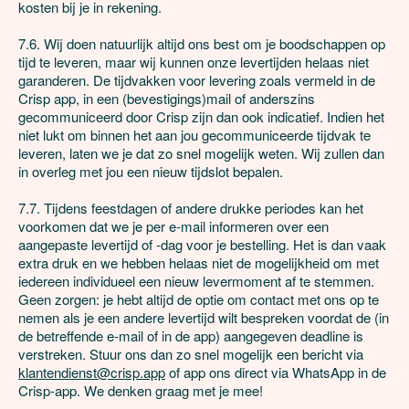
kosten bij je in rekening.

7.6. Wij doen natuurlijk altijd ons best om je boodschappen op 
tijd te leveren, maar wij kunnen onze levertijden helaas niet 
garanderen. De tijdvakken voor levering zoals vermeld in de 
Crisp app, in een (bevestigings)mail of anderszins 
gecommuniceerd door Crisp zijn dan ook indicatief. Indien het 
niet lukt om binnen het aan jou gecommuniceerde tijdvak te 
leveren, laten we je dat zo snel mogelijk weten. Wij zullen dan 
in overleg met jou een nieuw tijdslot bepalen. 

7.7. Tijdens feestdagen of andere drukke periodes kan het 
voorkomen dat we je per e-mail informeren over een 
aangepaste levertijd of -dag voor je bestelling. Het is dan vaak 
extra druk en we hebben helaas niet de mogelijkheid om met 
iedereen individueel een nieuw levermoment af te stemmen. 
Geen zorgen: je hebt altijd de optie om contact met ons op te 
nemen als je een andere levertijd wilt bespreken voordat de (in 
de betreffende e-mail of in de app) aangegeven deadline is 
verstreken. Stuur ons dan zo snel mogelijk een bericht via 
klantendienst@crisp.app
 of app ons direct via WhatsApp in de 
Crisp-app. We denken graag met je mee!
