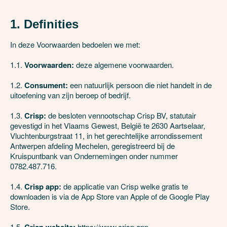
1. Definities
In deze Voorwaarden bedoelen we met:

1.1. 
Voorwaarden:
 deze algemene voorwaarden.

1.2. 
Consument:
 een natuurlijk persoon die niet handelt in de 
uitoefening van zijn beroep of bedrijf.

1.3. 
Crisp:
 de besloten vennootschap Crisp BV, statutair 
gevestigd in het Vlaams Gewest, België te 2630 Aartselaar, 
Vluchtenburgstraat 11, in het gerechtelijke arrondissement 
Antwerpen afdeling Mechelen, geregistreerd bij de 
Kruispuntbank van Ondernemingen onder nummer 
0782.487.716.

1.4. 
Crisp app:
 de applicatie van Crisp welke gratis te 
downloaden is via de App Store van Apple of de Google Play 
Store.

1.5. 
https://www.crisp.app