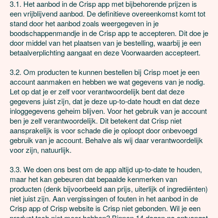
3.1. Het aanbod in de Crisp app met bijbehorende prijzen is 
een vrijblijvend aanbod. De definitieve overeenkomst komt tot 
stand door het aanbod zoals weergegeven in je 
boodschappenmandje in de Crisp app te accepteren. Dit doe je 
door middel van het plaatsen van je bestelling, waarbij je een 
betaalverplichting aangaat en deze Voorwaarden accepteert.

3.2. Om producten te kunnen bestellen bij Crisp moet je een 
account aanmaken en hebben we wat gegevens van je nodig. 
Let op dat je er zelf voor verantwoordelijk bent dat deze 
gegevens juist zijn, dat je deze up-to-date houdt en dat deze 
inloggegevens geheim blijven. Voor het gebruik van je account 
ben je zelf verantwoordelijk. Dit betekent dat Crisp niet 
aansprakelijk is voor schade die je oploopt door onbevoegd 
gebruik van je account. Behalve als wij daar verantwoordelijk 
voor zijn, natuurlijk.

3.3. We doen ons best om de app altijd up-to-date te houden, 
maar het kan gebeuren dat bepaalde kenmerken van 
producten (denk bijvoorbeeld aan prijs, uiterlijk of ingrediënten) 
niet juist zijn. Aan vergissingen of fouten in het aanbod in de 
Crisp app of Crisp website is Crisp niet gebonden. Wil je een 
product toch niet meer hebben? Binnen 14 dagen na ontvangst 