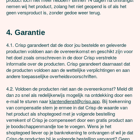
nemen wij het product, zolang het niet geopend is of als het 
geen versproduct is, zonder gedoe weer terug.

4. Garantie
4.1. Crisp garandeert dat de door jou bestelde en geleverde 
producten voldoen aan de overeenkomst en geschikt zijn voor 
het doel zoals omschreven in de door Crisp verstrekte 
informatie over de producten. Crisp garandeert daarnaast dat 
de producten voldoen aan de wettelijke verplichtingen en aan 
andere toepasselijke overheidsvoorschriften.

4.2. Voldoen de producten niet aan de overeenkomst? Meld dit 
dan zo snel als redelijkerwijs mogelijk na ontdekking door een 
e-mail te sturen naar 
klantendienst@crisp.app
. Bij toekenning 
van compensatie stem je ermee in dat Crisp de waarde van 
het product als shoptegoed met je volgende bestelling 
verrekent of Crisp je compenseert door een gratis product aan 
je boodschappenmandje toe te voegen. Wens je het 
shoptegoed liever op je bankrekening te ontvangen of wil je dat 
Crisp de producten bij je volgende bestelling vervangt? Geen 