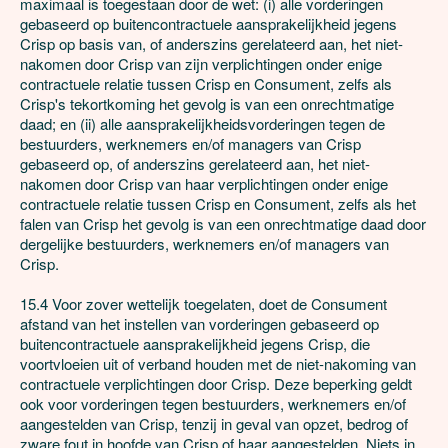
maximaal is toegestaan door de wet: (i) alle vorderingen 
gebaseerd op buitencontractuele aansprakelijkheid jegens 
Crisp op basis van, of anderszins gerelateerd aan, het niet-
nakomen door Crisp van zijn verplichtingen onder enige 
contractuele relatie tussen Crisp en Consument, zelfs als 
Crisp's tekortkoming het gevolg is van een onrechtmatige 
daad; en (ii) alle aansprakelijkheidsvorderingen tegen de 
bestuurders, werknemers en/of managers van Crisp 
gebaseerd op, of anderszins gerelateerd aan, het niet-
nakomen door Crisp van haar verplichtingen onder enige 
contractuele relatie tussen Crisp en Consument, zelfs als het 
falen van Crisp het gevolg is van een onrechtmatige daad door 
dergelijke bestuurders, werknemers en/of managers van 
Crisp.

15.4 Voor zover wettelijk toegelaten, doet de Consument 
afstand van het instellen van vorderingen gebaseerd op 
buitencontractuele aansprakelijkheid jegens Crisp, die 
voortvloeien uit of verband houden met de niet-nakoming van 
contractuele verplichtingen door Crisp. Deze beperking geldt 
ook voor vorderingen tegen bestuurders, werknemers en/of 
aangestelden van Crisp, tenzij in geval van opzet, bedrog of 
zware fout in hoofde van Crisp of haar aangestelden. Niets in 