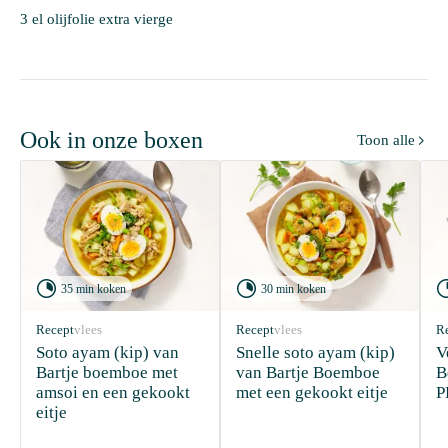
3 el olijfolie extra vierge
Ook in onze boxen
Toon alle



35 min koken
30 min koken
Recept
vlees
Recept
vlees
R
Soto ayam (kip) van 
Snelle soto ayam (kip) 
V
Bartje boemboe met 
van Bartje Boemboe 
B
amsoi en een gekookt 
met een gekookt eitje
P
eitje