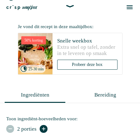


Je vond dit recept in deze maaltijdbox:
Snelle weekbox
50% korting
Extra snel op tafel, zonder 
in te leveren op smaak
Probeer deze box

25-30 min
Ingrediënten
Bereiding
Toon ingrediënt-hoeveelheden voor:
2 porties

