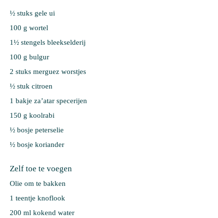
½ stuks 
gele ui
100 g 
wortel
1½ stengels 
bleekselderij
100 g 
bulgur
2 stuks 
merguez worstjes
½ stuk 
citroen
1 bakje 
za’atar specerijen
150 g 
koolrabi
½ bosje 
peterselie
½ bosje 
koriander
Zelf toe te voegen
Olie om te bakken
1 teentje knoflook
200 ml kokend water