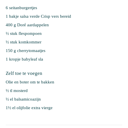
6 
seitanburgertjes
1 bakje 
salsa verde Crisp vers bereid
400 g 
Doré aardappelen
½ stuk 
flespompoen
½ stuk 
komkommer
150 g 
cherrytomaatjes
1 kropje 
babyleaf sla
Zelf toe te voegen
Olie en boter om te bakken
½ tl mosterd
½ el balsamicoazijn
1½ el olijfolie extra vierge