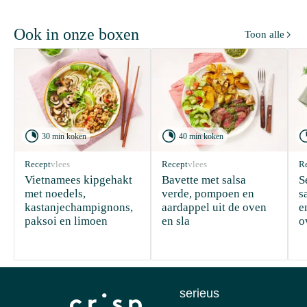
Ook in onze boxen
Toon alle



30 min koken
40 min koken
Recept
vlees
Recept
vlees
R
Vietnamees kipgehakt 
Bavette met salsa 
S
met noedels, 
verde, pompoen en 
s
kastanjechampignons, 
aardappel uit de oven 
e
paksoi en limoen
en sla
o
serieus