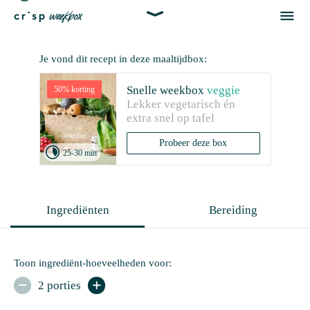


Je vond dit recept in deze maaltijdbox:
Snelle weekbox
veggie
50% korting
Lekker vegetarisch én 
extra snel op tafel
Probeer deze box

25-30 min
Ingrediënten
Bereiding
Toon ingrediënt-hoeveelheden voor:
2 porties

